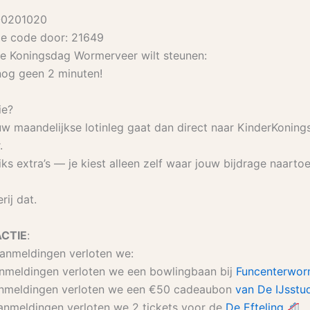
-0201020
e code door: 21649
je Koningsdag Wormerveer wilt steunen:
 nog geen 2 minuten!
ie?
w maandelijkse lotinleg gaat dan direct naar KinderKonin
.
niks extra’s — je kiest alleen zelf waar jouw bijdrage naarto
rij dat.
ACTIE
:
aanmeldingen verloten we:
anmeldingen verloten we een bowlingbaan bij
Funcenterwor
anmeldingen verloten we een €50 cadeaubon
van De IJsstu
anmeldingen verloten we 2 tickets voor de
De Efteling