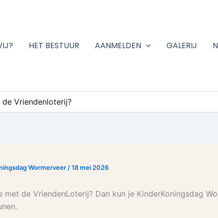
WIJ?
HET BESTUUR
AANMELDEN
GALERIJ
N
 de Vriendenloterij?
oningsdag Wormerveer
/
18 mei 2026
ee met de VriendenLoterij? Dan kun je KinderKoningsdag W
unen.