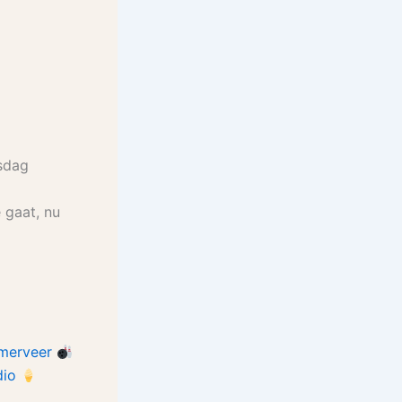
gsdag
e gaat, nu
merveer
dio