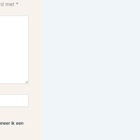
erd met
*
nneer ik een