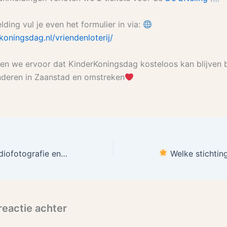
ding vul je even het formulier in via:
oningsdag.nl/vriendenloterij/
n we ervoor dat KinderKoningsdag kosteloos kan blijven 
inderen in Zaanstad en omstreken
Kiekuhbooth Studiofotografie en KG_FOTOS_NL foto-actie t.b.v. Stichting MUK
Welke stichting zetten wij tijdens Ki
reactie achter