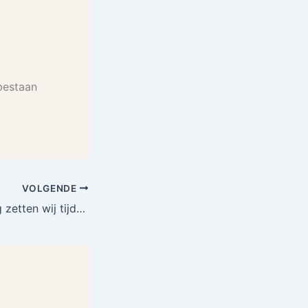
bestaan
VOLGENDE
nderKoningsdag 2027 in het zonnetje?