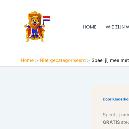
Ga
naar
de
inhoud
HOME
WIE ZIJN 
Home
Niet gecategoriseerd
Speel jij mee met
Door
Kinderk
Speel jij m
GRATIS
ste