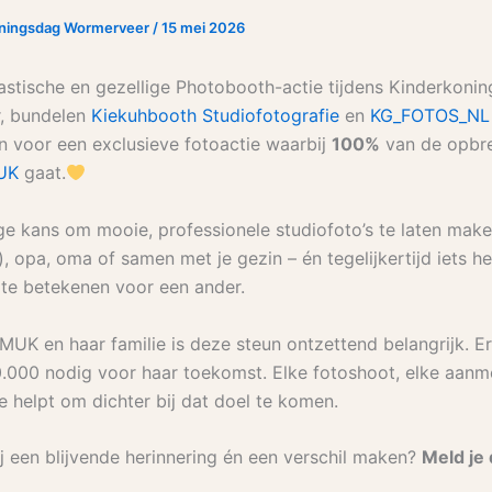
oningsdag Wormerveer
/
15 mei 2026
astische en gezellige Photobooth-actie tijdens Kinderkonin
, bundelen
Kiekuhbooth Studiofotografie
en
KG_FOTOS_NL
n voor een exclusieve fotoactie waarbij
100%
van de opbre
MUK
gaat.
ge kans om mooie, professionele studiofoto’s te laten maken
), opa, oma of samen met je gezin – én tegelijkertijd iets he
te betekenen voor een ander.
MUK en haar familie is deze steun ontzettend belangrijk. Er
00.000 nodig voor haar toekomst. Elke fotoshoot, elke aanm
e helpt om dichter bij dat doel te komen.
ij een blijvende herinnering én een verschil maken?
Meld je