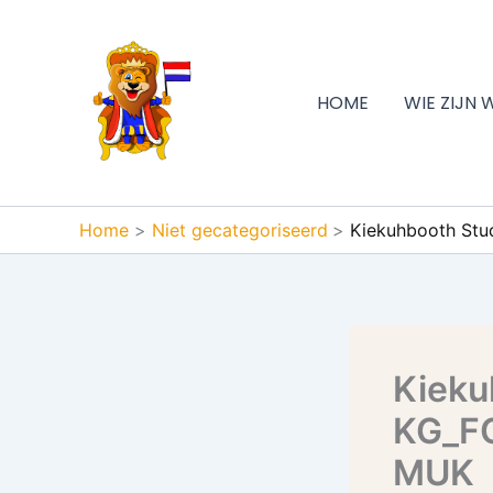
Ga
naar
de
inhoud
HOME
WIE ZIJN 
Home
Niet gecategoriseerd
Kiekuhbooth Stud
Kieku
KG_FO
MUK