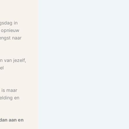
gsdag in
opnieuw
ngst naar
 van jezelf,
el
 is maar
elding en
 dan aan en