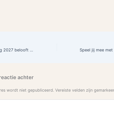
Kinderkoningsdag 2027 belooft opnieuw een feest te worden!
reactie achter
res wordt niet gepubliceerd.
Vereiste velden zijn gemarke