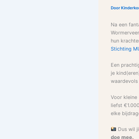
Door
Kinderk
Na een fant
Wormerveer
hun krachte
Stichting 
Een prachti
je kind(eren
waardevols 
Voor kleine 
liefst €1.0
elke bijdrag
Dus wil j
doe mee.