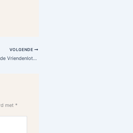
VOLGENDE
Speel jij mee met de Vriendenloterij?
erd met
*