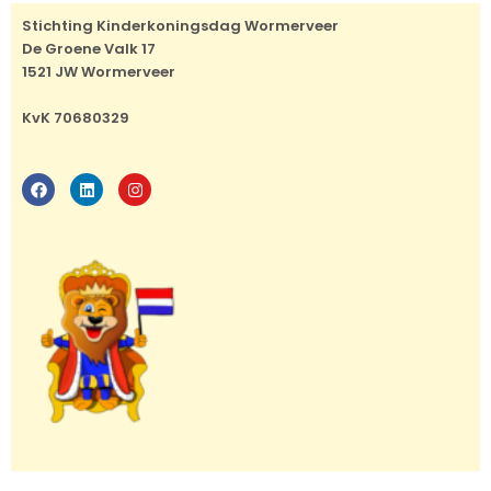
Stichting Kinderkoningsdag Wormerveer
De Groene Valk 17
1521 JW Wormerveer
KvK 70680329
F
L
I
a
i
n
c
n
s
e
k
t
b
e
a
o
d
g
o
i
r
k
n
a
m