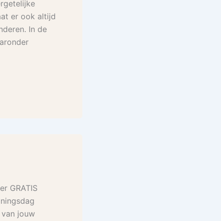
rgetelijke
t er ook altijd
nderen. In de
aaronder
eer GRATIS
oningsdag
 van jouw