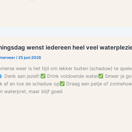
ingsdag wenst iedereen heel veel waterplezi
rmerveer
/
25 juni 2026
omerse weer is het tijd om lekker buiten (schaduw) te spele
Denk aan jezelf:
Drink voldoende water
Smeer je go
 af en toe de schaduw op
Draag een petje of zonnehoed
en waterpret, maar blijf goed