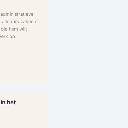
 administratieve
 alle randzaken er
 die hem wilt
werk op
in het