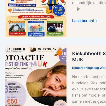
maandelijkse lotin
— je
Lees bericht »
Kiekuhbooth
Kiekuhbooth St
Studiofotografie
MUK
en
KG_FOTOS_NL
Kinderkoningsdag Wo
foto-
Na een fantastisch
actie
bundelen Kiekuhbo
t.b.v.
exclusieve fotoact
Stichting
kans om mooie, pro
MUK
samen met je gezin 