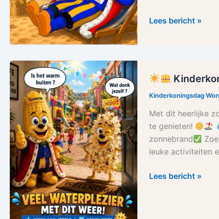
Lees bericht »
Kinderkon
Kinderkoningsdag
Kinderkoningsdag Wo
wenst
Met dit heerlijke z
iedereen
te genieten!
heel
zonnebrand
Zoek
veel
leuke activiteiten 
waterplezier!
Lees bericht »