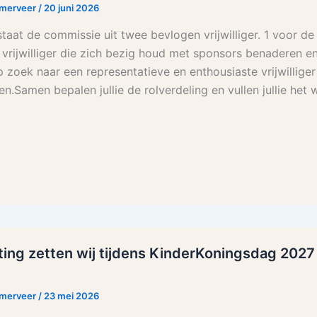
rmerveer
/
20 juni 2026
aat de commissie uit twee bevlogen vrijwilliger. 1 voor de
e
 vrijwilliger die zich bezig houd met sponsors benaderen en
p zoek naar een representatieve en enthousiaste vrijwilliger
.Samen bepalen jullie de rolverdeling en vullen jullie het 
ing zetten wij tijdens KinderKoningsdag 2027 
rmerveer
/
23 mei 2026