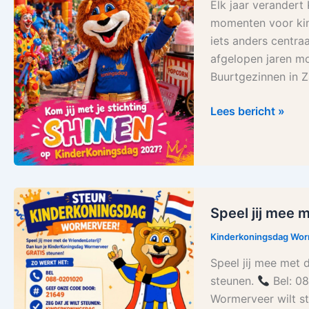
Elk jaar verandert 
tijdens
momenten voor kind
KinderKoningsdag
iets anders centraa
2027
afgelopen jaren mo
in
Buurtgezinnen in 
het
zonnetje?
Lees bericht »
Speel
Speel jij mee 
jij
mee
Kinderkoningsdag Wo
met
Speel jij mee met
de
steunen.
Bel: 0
Vriendenloterij?
Wormerveer wilt st