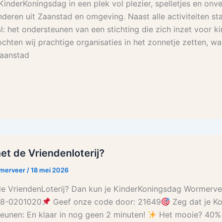
KinderKoningsdag in een plek vol plezier, spelletjes en onve
eren uit Zaanstad en omgeving. Naast alle activiteiten staa
l: het ondersteunen van een stichting die zich inzet voor ki
chten wij prachtige organisaties in het zonnetje zetten, w
Zaanstad
met de Vriendenloterij?
rmerveer
/
18 mei 2026
 de VriendenLoterij? Dan kun je KinderKoningsdag Wormerv
88-0201020
Geef onze code door: 21649
Zeg dat je K
eunen: En klaar in nog geen 2 minuten!
Het mooie? 40%