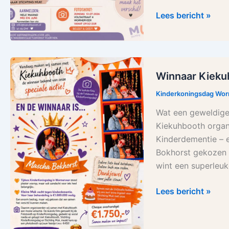
Lees bericht »
Winnaar
Winnaar Kieku
Kiekuhbooth
Photobooth
Kinderkoningsdag Wo
actie
Wat een geweldige
bekend!
Kiekuhbooth organ
Kinderdementie – 
Bokhorst gekozen 
wint een superleu
Lees bericht »