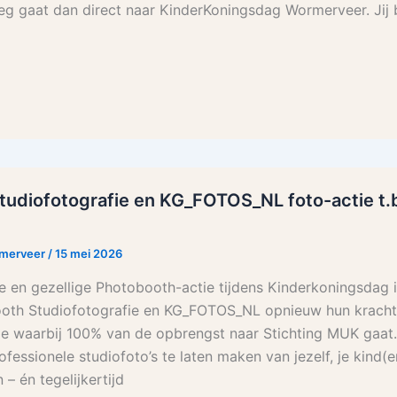
leg gaat dan direct naar KinderKoningsdag Wormerveer. Jij b
udiofotografie en KG_FOTOS_NL foto-actie t.b
rmerveer
/
15 mei 2026
e en gezellige Photobooth-actie tijdens Kinderkoningsdag 
oth Studiofotografie en KG_FOTOS_NL opnieuw hun kracht
ie waarbij 100% van de opbrengst naar Stichting MUK gaat.
fessionele studiofoto’s te laten maken van jezelf, je kind(e
– én tegelijkertijd