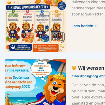
duizenden kinderen
te
herinneringen.Naa
worden!
sponsorpakketten 
Lees bericht »
Wij wensen 
Wij
wensen
Kinderkoningsdag Wo
iedereen
Geniet van de zon,
een
op het strand, maar
fantastische
over leuke extra’s
zomervakantie!
Zaanstad en omst