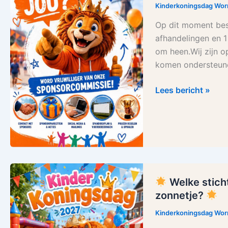
voor
Kinderkoningsdag Wo
de
Op dit moment best
sponsorcommissi
afhandelingen en 1
om heen.Wij zijn o
komen ondersteunen
Lees bericht »
Welke sticht
Welke
zonnetje?
stichting
zetten
Kinderkoningsdag Wo
wij