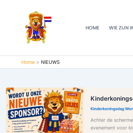
Ga
naar
de
inhoud
HOME
WIE ZIJN 
Home
NIEUWS
Kinderkoningsdag
Kinderkonings
2027
belooft
Kinderkoningsdag Wo
opnieuw
Achter de schermen
een
evenement voor ki
feest