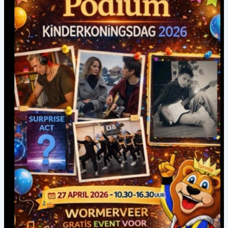
MUZIKANTEN
&
OPTREDENS
OP
ONS
PODIUM!