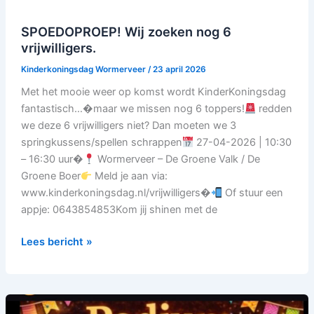
SPOEDOPROEP! Wij zoeken nog 6
vrijwilligers.
Kinderkoningsdag Wormerveer
/
23 april 2026
Met het mooie weer op komst wordt KinderKoningsdag
fantastisch…�maar we missen nog 6 toppers!
redden
we deze 6 vrijwilligers niet? Dan moeten we 3
springkussens/spellen schrappen
27-04-2026 | 10:30
– 16:30 uur�
Wormerveer – De Groene Valk / De
Groene Boer
Meld je aan via:
www.kinderkoningsdag.nl/vrijwilligers�
Of stuur een
appje: 0643854853Kom jij shinen met de
Lees bericht »