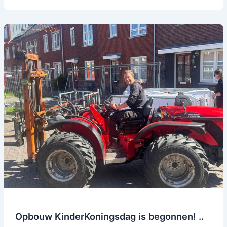
Opbouw
KinderKoningsdag
is
begonnen!
..
Opbouw KinderKoningsdag is begonnen! ..