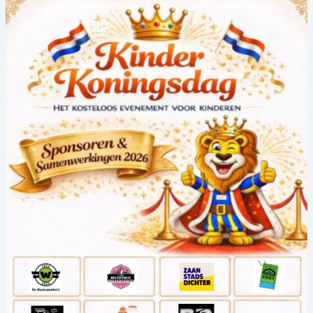
Nieuwe
sponsoren
en
samenwerkingen!