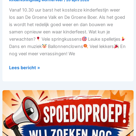
Vanaf 10.30 uur barst het kosteloze kinderfestijn weer
los aan De Groene Valk en De Groene Boer. Als het goed
is wordt het redelijk goed weer en dan bouwen we
samen opnieuw een waar kinderfeest. Wat kun je
verwachten?
Vele springkussens
Leuke spelletjes
Dans en muziek
Ballonnenclowns
Veel lekkers
En
nog veel meer verrassingen! We
Lees bericht »
SPOEDOPROEP!
Wij
zoeken
nog
6
vrijwilligers.