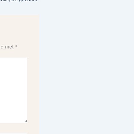
erd met
*