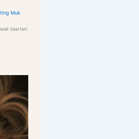
hting Muk
 wat taarten