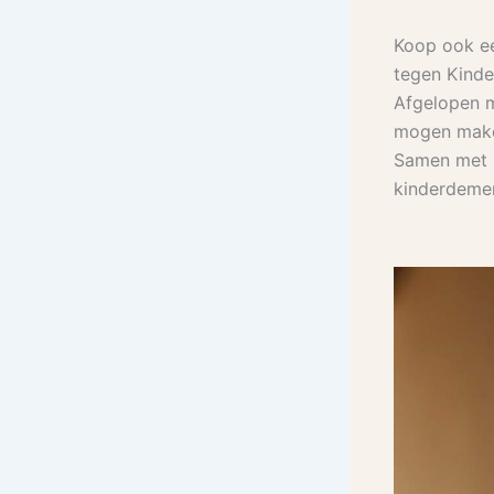
Koop ook ee
tegen Kinde
Afgelopen m
mogen mak
Samen met D
kinderdemen