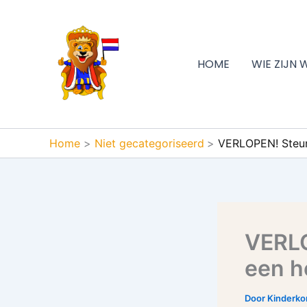
Ga
naar
de
inhoud
HOME
WIE ZIJN 
Home
Niet gecategoriseerd
VERLOPEN! Steun S
VERLO
een he
Door
Kinderk