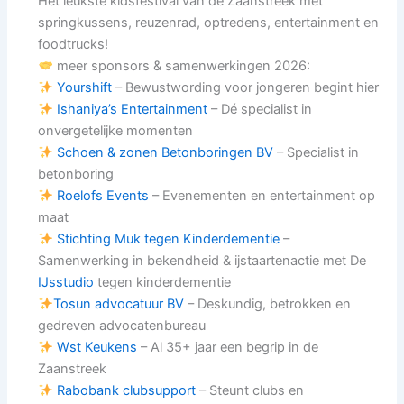
Hét leukste kidsfestival van de Zaanstreek met
springkussens, reuzenrad, optredens, entertainment en
foodtrucks!
meer sponsors & samenwerkingen 2026:
Yourshift
– Bewustwording voor jongeren begint hier
Ishaniya’s Entertainment
– Dé specialist in
onvergetelijke momenten
Schoen & zonen Betonboringen BV
– Specialist in
betonboring
Roelofs Events
– Evenementen en entertainment op
maat
Stichting Muk tegen Kinderdementie
–
Samenwerking in bekendheid & ijstaartenactie met De
IJsstudio
tegen kinderdementie
Tosun advocatuur BV
– Deskundig, betrokken en
gedreven advocatenbureau
Wst Keukens
– Al 35+ jaar een begrip in de
Zaanstreek
Rabobank clubsupport
– Steunt clubs en