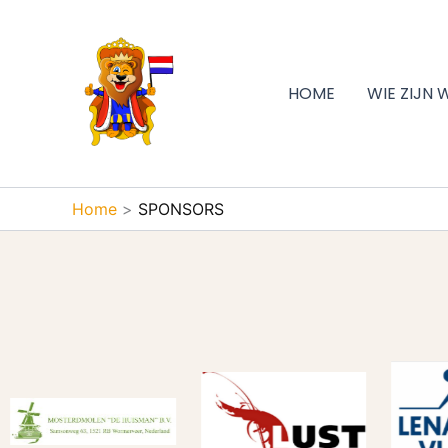
Ga
naar
de
inhoud
HOME
WIE ZIJN 
Home
SPONSORS