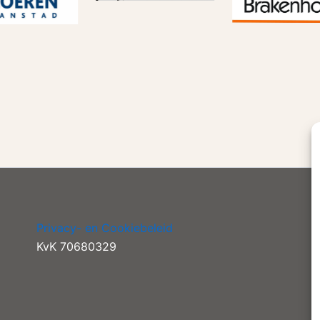
Privacy- en Cookiebeleid
KvK 70680329