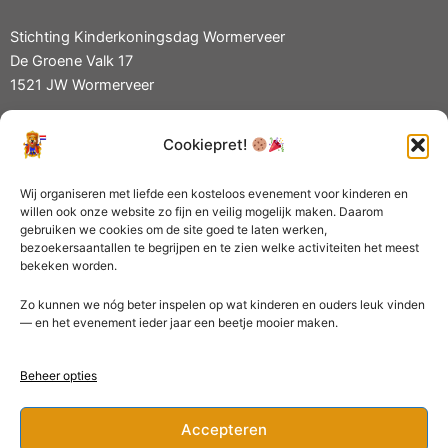
a
t
Stichting Kinderkoningsdag Wormerveer
i
De Groene Valk 17
v
1521 JW Wormerveer
e
:
Cookiepret!
Privacy- en Cookiebeleid
KvK 70680329
Wij organiseren met liefde een kosteloos evenement voor kinderen en
willen ook onze website zo fijn en veilig mogelijk maken. Daarom
gebruiken we cookies om de site goed te laten werken,
bezoekersaantallen te begrijpen en te zien welke activiteiten het meest
bekeken worden.
Zo kunnen we nóg beter inspelen op wat kinderen en ouders leuk vinden
— en het evenement ieder jaar een beetje mooier maken.
Beheer opties
Accepteren