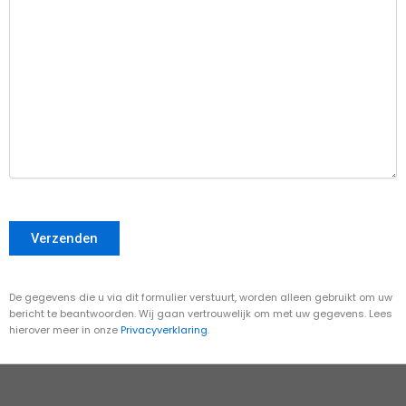
A
De gegevens die u via dit formulier verstuurt, worden alleen gebruikt om uw
l
bericht te beantwoorden. Wij gaan vertrouwelijk om met uw gegevens. Lees
t
hierover meer in onze
Privacyverklaring
.
e
r
n