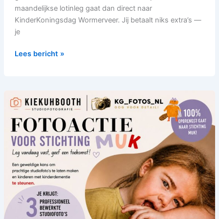
maandelijkse lotinleg gaat dan direct naar
KinderKoningsdag Wormerveer. Jij betaalt niks extra’s —
je
Lees bericht »
Kiekuhbooth
Studiofotografie
en
KG_FOTOS_NL
foto-
actie
t.b.v.
Stichting
MUK