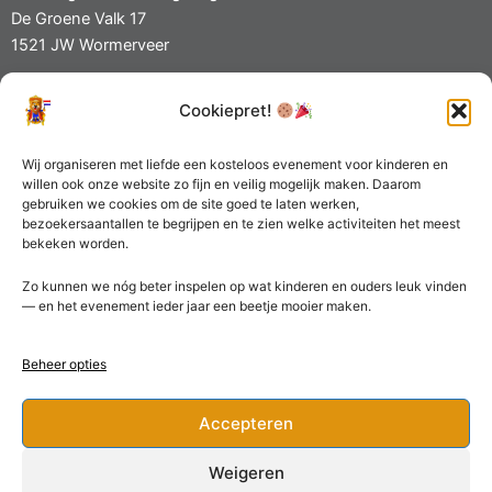
De Groene Valk 17
1521 JW Wormerveer
Cookiepret!
Privacy- en Cookiebeleid
KvK 70680329
Wij organiseren met liefde een kosteloos evenement voor kinderen en
willen ook onze website zo fijn en veilig mogelijk maken. Daarom
gebruiken we cookies om de site goed te laten werken,
bezoekersaantallen te begrijpen en te zien welke activiteiten het meest
bekeken worden.
Zo kunnen we nóg beter inspelen op wat kinderen en ouders leuk vinden
— en het evenement ieder jaar een beetje mooier maken.
Beheer opties
Accepteren
Weigeren
Copyright © 2026 | Stichting Koningsdag Wormerveer | Webdesign by