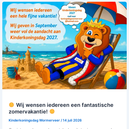
Wij
wensen
iedereen
een
fantastische
zomervakantie!
Wij wensen iedereen een fantastische
zomervakantie!
Kinderkoningsdag Wormerveer
/
14 juli 2026