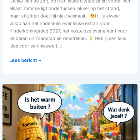
Geniet van de zon, de rust, leuke uitstapjes en vooral van
elkaar.Tommie ligt ondertussen lekker op het strand,
maar stilzitten doet hij niet helemaal…
Hij is alweer
volop aan het nadenken over leuke extra’s voor
Kinderkoningsdag 2027, het kosteloze evenement voor
kinderen uit Zaanstad en omstreken.
Heb jij een leuk
idee voor een nieuwe […]
Lees bericht »
Kinderkoningsdag
wenst
iedereen
heel
veel
waterplezier!