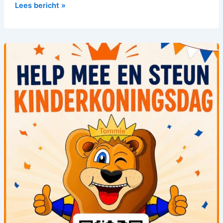
Lees bericht »
Help
mee
en
steun
Kinderkoningsdag!