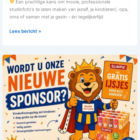
Een prachtige kans om mooie, professionele
studiofoto’s te laten maken van jezelf, je kind(eren), opa,
oma of samen met je gezin – én tegelijkertijd
Lees bericht »
Kinderkoningsdag
2027
belooft
opnieuw
een
feest
te
worden!