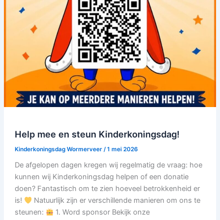
Help mee en steun Kinderkoningsdag!
Kinderkoningsdag Wormerveer
/
1 mei 2026
De afgelopen dagen kregen wij regelmatig de vraag: hoe
kunnen wij Kinderkoningsdag helpen of een donatie
doen? Fantastisch om te zien hoeveel betrokkenheid er
is!
Natuurlijk zijn er verschillende manieren om ons te
steunen:
1. Word sponsor Bekijk onze